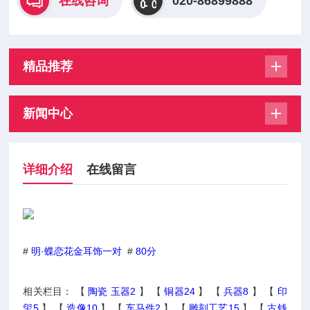
在线咨询
020-86899888
精品推荐
新闻中心
详细介绍
在线留言
#
明·蝶恋花金耳饰一对
#
80分
相关栏目： 【
陶瓷 玉器2
】 【
铜器24
】 【
兵器8
】 【
印
玺5
】 【
造像10
】 【
车马件2
】 【
雕刻工艺15
】 【
古钱