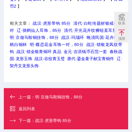
币2
】
相关文章：
战汉·虎形带钩 85分
清代·白蛇传题材银戒指一
联系
对
辽·骑鹤仙人耳饰，85分
清代·开光花卉纹狮钮直耳熏炉
明·京做马鞍铜挂饰，88分
战汉-玛瑙环
晚清民国·花卉纹龙
顶部
柄白铜杯
明·蝶恋花金耳饰一对，80分
战汉·错银龙凤纹带
钩
战汉·错金银青铜环 真品
金元·吉语钱币石范一套
春秋战
国-龙形玉饰
战汉-谷纹青玉璧
唐代·鎏金童子献宝青铜件
辽·
契丹文龙形头饰
上一篇：
明·京做马鞍铜挂饰，88分
返回列表
下一篇：
战汉·虎形带钩 85分