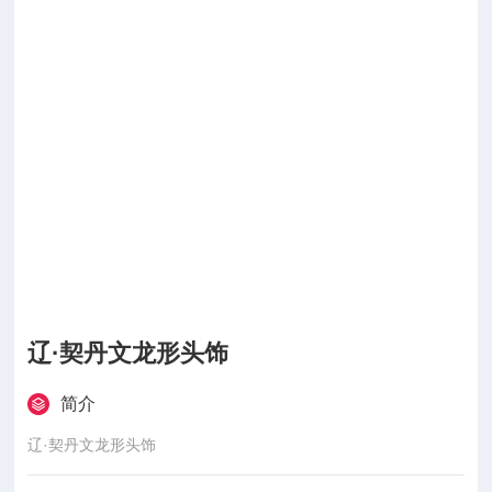
辽·契丹文龙形头饰
简介
辽·契丹文龙形头饰