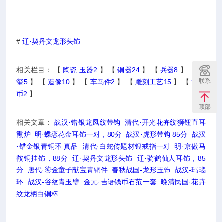
#
辽·契丹文龙形头饰
相关栏目： 【
陶瓷 玉器2
】 【
铜器24
】 【
兵器8
】 【
印
联系
玺5
】 【
造像10
】 【
车马件2
】 【
雕刻工艺15
】 【
古钱
币2
】
顶部
相关文章：
战汉·错银龙凤纹带钩
清代·开光花卉纹狮钮直耳
熏炉
明·蝶恋花金耳饰一对，80分
战汉·虎形带钩 85分
战汉
·错金银青铜环 真品
清代·白蛇传题材银戒指一对
明·京做马
鞍铜挂饰，88分
辽·契丹文龙形头饰
辽·骑鹤仙人耳饰，85
分
唐代·鎏金童子献宝青铜件
春秋战国-龙形玉饰
战汉-玛瑙
环
战汉-谷纹青玉璧
金元·吉语钱币石范一套
晚清民国·花卉
纹龙柄白铜杯