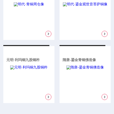
元明·利玛铜九股铜杵
隋唐-鎏金青铜佛造像