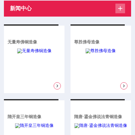
新闻中心
无量寿佛铜造像
尊胜佛母造像
隋开皇三年铜造像
隋唐·鎏金佛说法青铜造像