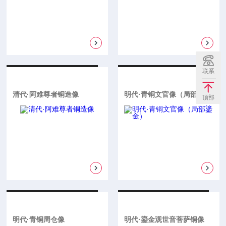
联系
清代·阿难尊者铜造像
明代·青铜文官像（局部鎏金）
顶部
明代·青铜周仓像
明代·鎏金观世音菩萨铜像