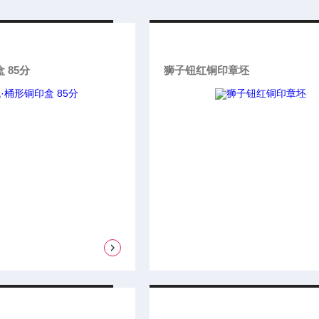
 85分
狮子钮红铜印章坯