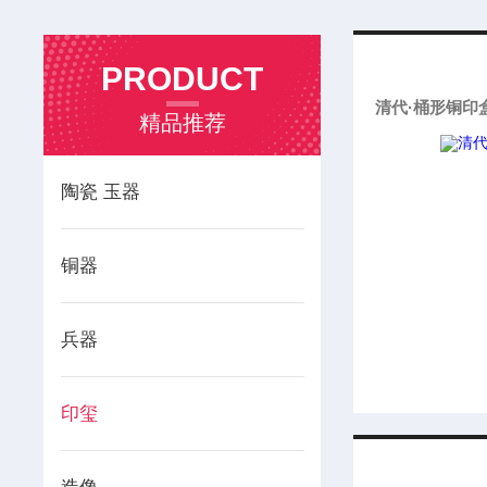
PRODUCT
清代·桶形铜印盒
精品推荐
陶瓷 玉器
铜器
兵器
印玺