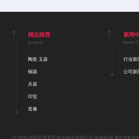
精品推荐
新闻
product
News C
陶瓷 玉器
行业新
铜器
公司新
兵器
印玺
造像
©
2026 绵阳宝厉君艺术品鉴定有限公司 版权所有
蜀ICP备202