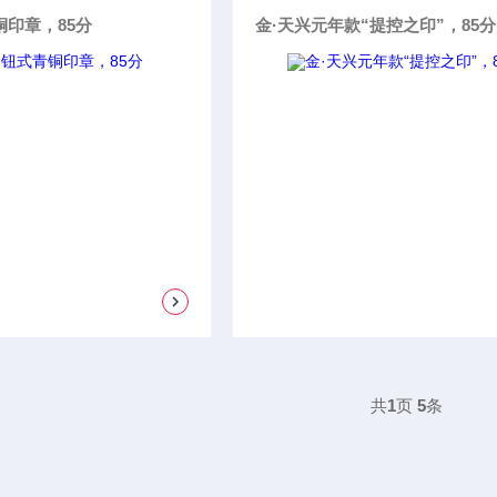
铜印章，85分
金·天兴元年款“提控之印”，85分
共
1
页
5
条