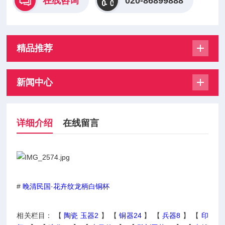
在线咨询
020-86899888
精品推荐
新闻中心
详细介绍
在线留言
#
晚清民国·花卉纹龙柄白铜杯
相关栏目： 【
陶瓷 玉器2
】 【
铜器24
】 【
兵器8
】 【
印