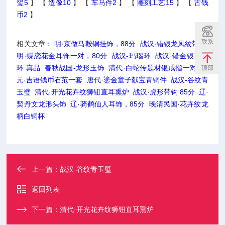
玺5
】 【
造像10
】 【
车马件2
】 【
雕刻工艺15
】 【
古钱
币2
】
联系
相关文章：
明·京做马鞍铜挂饰，88分
战汉·错银龙凤纹带钩
明·蝶恋花金耳饰一对，80分
战汉-玛瑙环
战汉·错金银青铜
环 真品
春秋战国-龙形玉饰
清代·白蛇传题材银戒指一对
金
顶部
元·吉语钱币石范一套
唐代·鎏金童子献宝青铜件
战汉-谷纹青
玉璧
清代·开光花卉纹狮钮直耳熏炉
战汉·虎形带钩 85分
辽·
契丹文龙形头饰
辽·骑鹤仙人耳饰，85分
晚清民国·花卉纹龙
柄白铜杯
上一篇：
战汉-谷纹青玉璧
返回列表
下一篇：
清代·开光花卉纹狮钮直耳熏炉